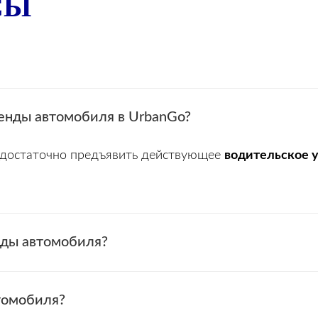
СЫ
енды автомобиля в UrbanGo?
 достаточно предъявить действующее
водительское 
нды автомобиля?
томобиля?