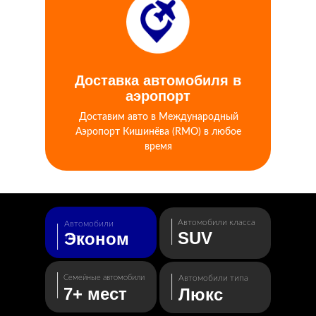
Доставка автомобиля в
аэропорт
Доставим авто в Международный
Аэропорт Кишинёва (RMO) в любое
время
|
Автомобили класса
Автомобили
|
SUV
Эконом
типа
|
|
Семейные автомобили
Автомобили типа
7+ мест
Люкс