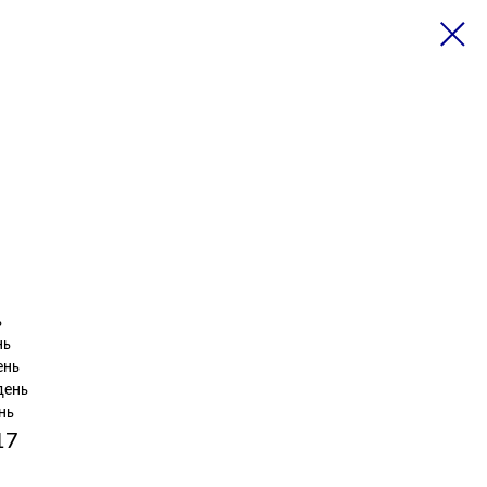
ь
нь
ень
день
нь
17