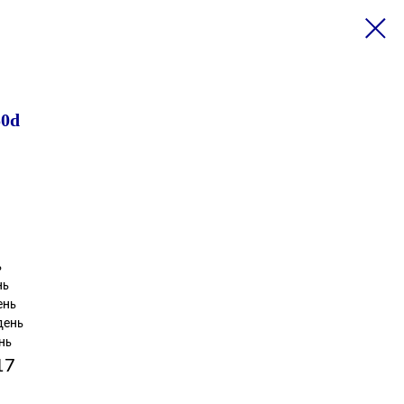
50d
ь
нь
ень
день
нь
17